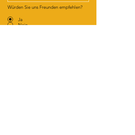
Würden Sie uns Freunden empfehlen?
Ja
Nein
Absenden
La Morobbiotta
info@lamorobbiotta.ch